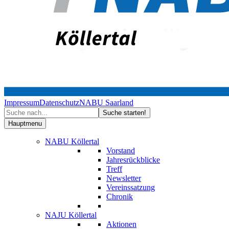
Impressum
Datenschutz
NABU Saarland
Hauptmenu
NABU Köllertal
Vorstand
Jahresrückblicke
Treff
Newsletter
Vereinssatzung
Chronik
NAJU Köllertal
Aktionen